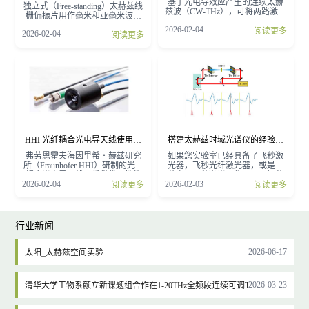
基于光电导效应产生的连续太赫
答 Wire grid Terahertz polarizer
独立式（Free-standing）太赫兹线
兹波（CW‑THz），可将两路激光
FAQ
栅偏振片用作毫米和亚毫米波长
的差频信号转换为电域太赫兹信
辐射（例如在远红外波长或太赫
2026-02-04
阅读更多
号。连续太赫兹系统的频率分辨
2026-02-04
阅读更多
兹频率范围内）的低损耗偏振元
率仅受限于激光器线宽。连续太
件。典型的应用包括用作中红外
赫兹辐射的典型应用场景包括高
至毫米波长太赫兹辐射的线性偏
分辨率光谱测量、成像，以及特
振片，偏振干涉仪中的分束器或
定谱线的精密监测。弗劳恩霍夫
分光器，长波长辐射的耦合器以
海因里希・赫兹研究所（HHI）
及可变衰减器或可变反射器。请
的太赫兹模块采用成熟的通信光
注意，由于它们属于偏振元件，
电子技术，可使太赫兹技术更好
因此用作衰减器，反射器或耦合
地服务于各类工业应用与工业环
器时会在系统中优先引入偏振。
境。
HHI 光纤耦合光电导天线使用注
搭建太赫兹时域光谱仪的经验总
意事项
结
弗劳恩霍夫海因里希・赫兹研究
如果您实验室已经具备了飞秒激
所（Fraunhofer HHI）研制的光纤
光器，飞秒光纤激光器，或是钛
耦合光电导天线，凭借优异性能
蓝宝石飞秒激光器都可以，振荡
2026-02-04
2026-02-03
阅读更多
阅读更多
被广泛应用于商用太赫兹时域光
级放大级出光都行，只要脉冲宽
谱仪。但相较于常规单层
度在100fs量级。您就可以以一个
LT‑GaAs/InGaAs 天线，该款天线
低成本的价格搭建一套太赫兹时
易损坏，尤其是发射端。下文将
域光谱仪系统。
详细说明 HHI 光纤耦合光电导天
行业新闻
线的使用条件及注意事项。
2026-06-17
太阳_太赫兹空间实验
2026-03-23
清华大学工物系颜立新课题组合作在1-20THz全频段连续可调THz光源中取得