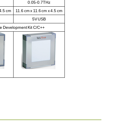
0.05-0.7THz
 4.5 cm
11.6 cm x 11.6 cm x 4.5 cm
5V USB
re Development Kit C/C++