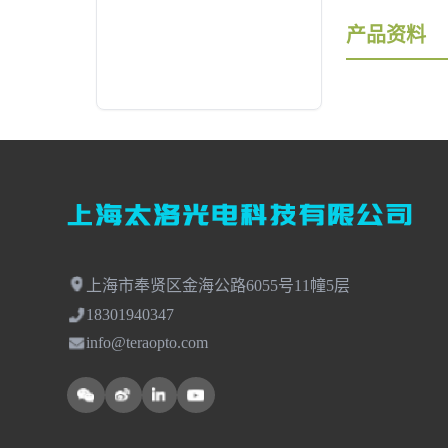
产品资料
上海市奉贤区金海公路6055号11幢5层
18301940347
info@teraopto.com