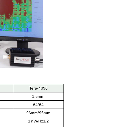
Tera-4096
1.5mm
64*64
96mm*96mm
1 nW/Hz1/2