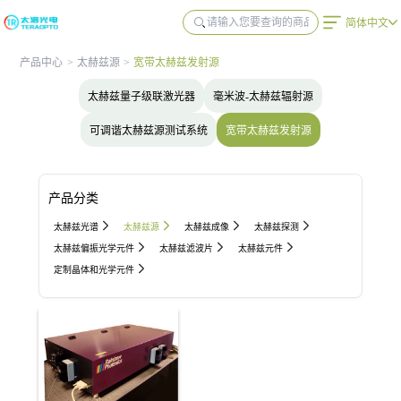
简体中文
产品中心
>
太赫兹源
>
宽带太赫兹发射源
太赫兹量子级联激光器
毫米波-太赫兹辐射源
可调谐太赫兹源测试系统
宽带太赫兹发射源
产品分类
太赫兹光谱
太赫兹源
太赫兹成像
太赫兹探测
太赫兹偏振光学元件
太赫兹滤波片
太赫兹元件
定制晶体和光学元件