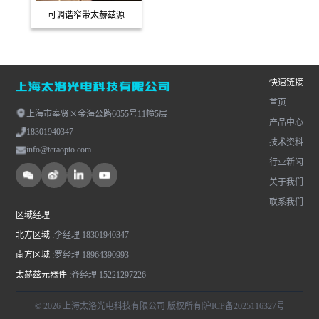
可调谐窄带太赫兹源
快速链接
首页
上海市奉贤区金海公路6055号11幢5层
产品中心
18301940347
技术资料
info@teraopto.com
行业新闻
关于我们
联系我们
区域经理
北方区域 :
李经理 18301940347
南方区域 :
罗经理 18964390993
太赫兹元器件 :
齐经理 15221297226
|
© 2026 上海太洛光电科技有限公司 版权所有
沪ICP备2025116327号