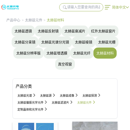
简体中文
产品中心
>
太赫兹元件
>
太赫兹材料
太赫兹透镜
太赫兹反射镜
太赫兹衰减片
红外太赫兹窗片
太赫兹分束镜
太赫兹光谱分光镜
太赫兹棱镜
太赫兹光栅
太赫兹分辨率版
太赫兹增透膜
太赫兹光纤
太赫兹材料
真空视窗
产品分类
太赫兹光谱
太赫兹源
太赫兹成像
太赫兹探测
太赫兹偏振光学元件
太赫兹滤波片
太赫兹元件
定制晶体和光学元件