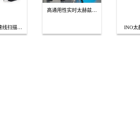
高通用性实时太赫兹成
像系统TeraEyes-HV
e高速线扫描太
INO
像系统