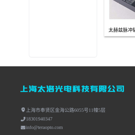
太赫兹脉冲
测
上海市奉贤区金海公路6055号11幢5层
18301940347
info@teraopto.com