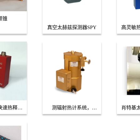
顿锥
真空太赫兹探测器SPY
高灵敏
测器
快速热释电
测辐射热计系统，
肖特基
PY-RS2
bolometer太赫兹探测器
器，