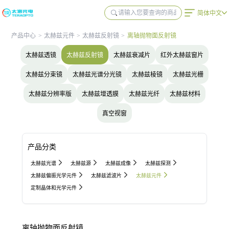
简体中文
产品中心
>
太赫兹元件
>
太赫兹反射镜
>
离轴抛物面反射镜
太赫兹透镜
太赫兹反射镜
太赫兹衰减片
红外太赫兹窗片
太赫兹分束镜
太赫兹光谱分光镜
太赫兹棱镜
太赫兹光栅
太赫兹分辨率版
太赫兹增透膜
太赫兹光纤
太赫兹材料
真空视窗
产品分类
太赫兹光谱
太赫兹源
太赫兹成像
太赫兹探测
太赫兹偏振光学元件
太赫兹滤波片
太赫兹元件
定制晶体和光学元件
离轴抛物面反射镜