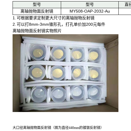
型号
型号
直
离轴抛物面反射镜
MY508-OAP-2032-Au
1.
可根据要求定制更大尺寸的离轴抛物反射镜
2. 可以打8mm-3mm锥形孔，打孔单价加200元每件
离轴抛物面反射镜实物照片
大口径离轴抛物面反射镜（图为直径440mm的镀银反射镜）