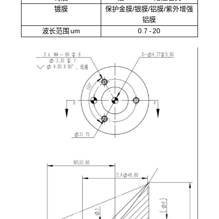
镀膜
保护金膜/银膜/铝膜/紫外增强
铝膜
波长范围 um
0.7 - 20