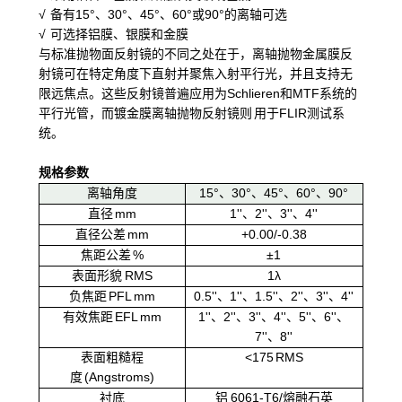
√ 备有15°、30°、45°、60°或90°的离轴可选
√ 可选择铝膜、银膜和金膜
与标准抛物面反射镜的不同之处在于，离轴抛物金属膜反
射镜可在特定角度下直射并聚焦入射平行光，并且支持无
限远焦点。这些反射镜普遍应用为Schlieren和MTF系统的
平行光管，而镀金膜离轴抛物反射镜则 用于FLIR测试系
统。
规格参数
离轴角度
15°、30°、45°、60°、90°
直径 mm
1''、2''、3''、4''
直径公差 mm
+0.00/-0.38
焦距公差 %
±1
表面形貌 RMS
1λ
负焦距 PFL mm
0.5''、1''、1.5''、2''、3''、4''
有效焦距 EFL mm
1''、2''、3''、4''、5''、6''、
7''、8''
表面粗糙程
<175 RMS
度 (Angstroms)
衬底
铝 6061-T6/熔融石英